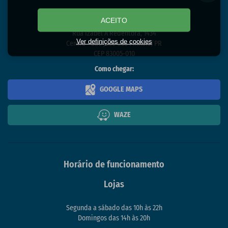
Endereço
ACEITO
Rua Izabel A Redentora, 1434
Ver definições de cookies
Centro - São José dos Pinhais/PR
CEP 83005-010
Como chegar:
GOOGLE MAPS
WAZE
Horário de funcionamento
Lojas
Segunda a sábado das 10h às 22h
Domingos das 14h às 20h