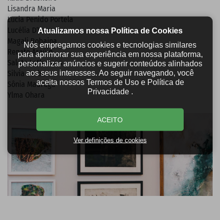
Lisandra Maria
Lucia Penido Portela
Lucélia D’Roquet
Atualizamos nossa Política de Cookies
Magali Robaina
Nós empregamos cookies e tecnologias similares
Renato Araújo
para aprimorar sua experiência em nossa plataforma,
Salete Lotterman
personalizar anúncios e sugerir conteúdos alinhados
aos seus interesses. Ao seguir navegando, você
Silvia Serbena
aceita nossos Termos de Uso e Política de
Sônia Madruga
Privacidade .
Ylma Ohara
ACEITO
Ver definições de cookies