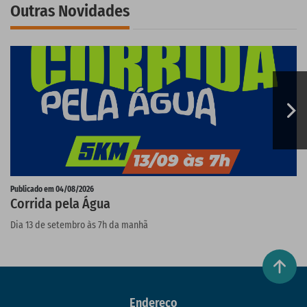
Outras Novidades
Publicado em 04/08/2026
P
Corrida pela Água
E
Dia 13 de setembro às 7h da manhã
D
p
Endereço