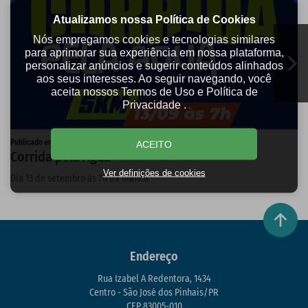
Atualizamos nossa Política de Cookies
Nós empregamos cookies e tecnologias similares
para aprimorar sua experiência em nossa plataforma,
personalizar anúncios e sugerir conteúdos alinhados
aos seus interesses. Ao seguir navegando, você
aceita nossos Termos de Uso e Política de
Privacidade .
Publicado em 04/08/2026
P
ACEITO
Corrida pela Água
E
Ver definições de cookies
Dia 13 de setembro às 7h da manhã
D
p
Endereço
Rua Izabel A Redentora, 1434
Centro - São José dos Pinhais/PR
CEP 83005-010