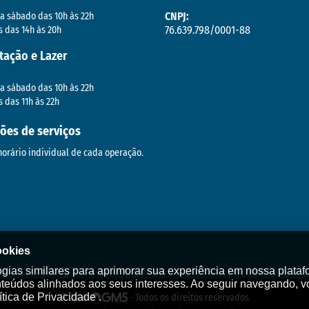
CNPJ:
a sábado das 10h às 22h
76.639.798/0001-88
 das 14h às 20h
tação e Lazer
a sábado das 10h às 22h
 das 11h às 22h
ões de serviços
horário individual de cada operação.
ookies
ias similares para aprimorar sua experiência em nossa plataf
nteúdos alinhados aos seus interesses. Ao seguir navegando, v
tica de Privacidade .
© 2026
- Todos os direitos reservados