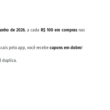
Operações de serviços
junho de 2026
, a cada
R$ 100 em compras
nas
scais pelo app, você recebe
cupons em dobro
!
l duplica.