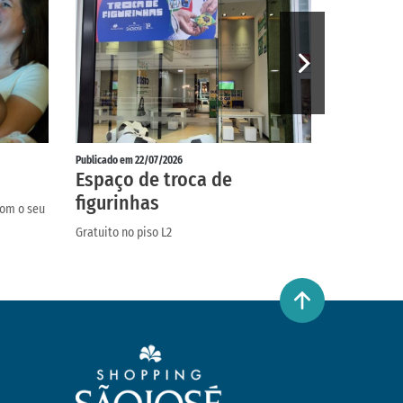
Publicado em 22/07/2026
Publicado em 
Espaço de troca de
Exposi
figurinhas
Pequen
com o seu
Gratuito no piso L2
Até 19/08 no