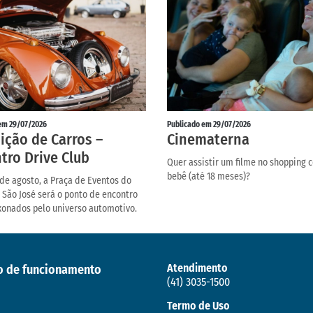
em 29/07/2026
Publicado em 29/07/2026
ição de Carros –
Cinematerna
tro Drive Club
Quer assistir um filme no shopping 
bebê (até 18 meses)?
 de agosto, a Praça de Eventos do
 São José será o ponto de encontro
xonados pelo universo automotivo.
Atendimento
o de funcionamento
(41) 3035-1500
Termo de Uso