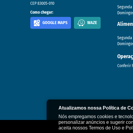
CEP 83005-010
Segunda 
Como chegar:
Domingos
GOOGLE MAPS
WAZE
Alimen
Segunda 
Domingos
Operaç
Conferir 
Atualizamos nossa Política de C
Nós empregamos cookies e tecnolog
personalizar anúncios e sugerir co
aceita nossos Termos de Uso e Polí