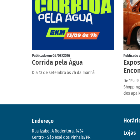
Publicado em 04/08/2026
Publicado 
Corrida pela Água
Expos
Encon
Dia 13 de setembro às 7h da manhã
De 1º a 9
Shopping
dos apai
Horári
Endereço
Rua Izabel A Redentora, 1434
Lojas
Centro - São José dos Pinhais/PR