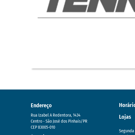
Horári
Endereço
Rua Izabel A Redentora, 1434
Lojas
Centro - São José dos Pinhais/PR
CEP 83005-010
Segunda 