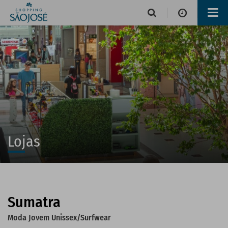
Horário de funcionamento
Lojas
Alimentação e Lazer
Lojas
Sumatra
Operações de serviços
Moda Jovem Unissex/Surfwear