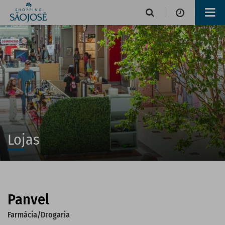
Horário de funcionamento
Lojas
Alimentação e Lazer
Lojas
Panvel
Operações de serviços
Farmácia/Drogaria