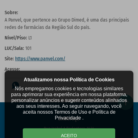
Sobre:
A Panvel, que pertence ao Grupo Dimed, é uma das principais
redes de farmácias da Região Sul do país.
Nível/Piso:
L1
LUC/Sala:
101
Site:
https://www.panvel.com/
Acesse:
Atualizamos nossa Política de Cookies
Nós empregamos cookies e tecnologias similares
para aprimorar sua experiência em nossa plataforma,
personalizar anúncios e sugerir conteúdos alinhados
aos seus interesses. Ao seguir navegando, você
aceita nossos Termos de Uso e Política de
Privacidade .
Endereço
Rua Izabel A Redentora, 1434
Centro - São José dos Pinhais/PR
ACEITO