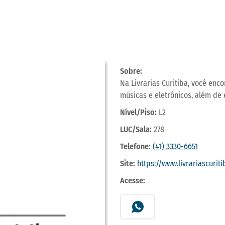
Sobre:
Na Livrarias Curitiba, você enc
músicas e eletrônicos, além de 
Nível/Piso:
L2
LUC/Sala:
278
Telefone:
(41) 3330-6651
Site:
https://www.livrariascurit
Acesse: