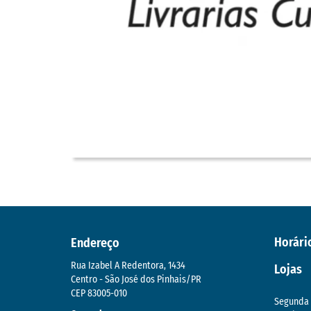
Horári
Endereço
Rua Izabel A Redentora, 1434
Lojas
Centro - São José dos Pinhais/PR
CEP 83005-010
Segunda 