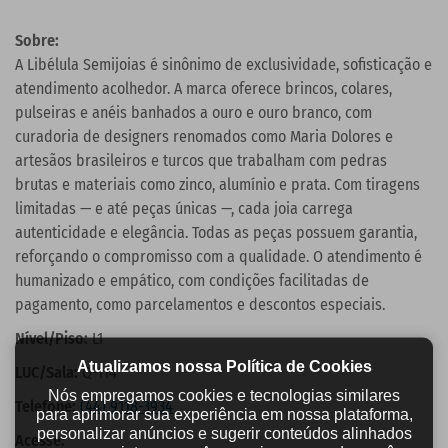
Sobre:
A Libélula Semijoias é sinônimo de exclusividade, sofisticação e
atendimento acolhedor. A marca oferece brincos, colares,
pulseiras e anéis banhados a ouro e ouro branco, com
curadoria de designers renomados como Maria Dolores e
artesãos brasileiros e turcos que trabalham com pedras
brutas e materiais como zinco, alumínio e prata. Com tiragens
limitadas — e até peças únicas —, cada joia carrega
autenticidade e elegância. Todas as peças possuem garantia,
reforçando o compromisso com a qualidade. O atendimento é
humanizado e empático, com condições facilitadas de
pagamento, como parcelamentos e descontos especiais.
Nível/Piso:
L1
Atualizamos nossa Política de Cookies
LUC/Sala:
Q-114
Nós empregamos cookies e tecnologias similares
Telefone:
(44) 9118-3934
para aprimorar sua experiência em nossa plataforma,
personalizar anúncios e sugerir conteúdos alinhados
Acesse: