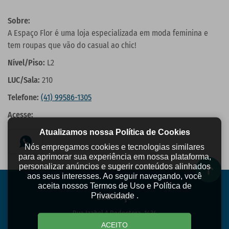
Sobre:
A Espaço Flor é uma loja especializada em moda feminina e
tem roupas que vão do casual ao chic!
Nível/Piso:
L2
LUC/Sala:
210
Telefone:
(41) 99586-1305
Acesse:
Atualizamos nossa Política de Cookies
Nós empregamos cookies e tecnologias similares
para aprimorar sua experiência em nossa plataforma,
personalizar anúncios e sugerir conteúdos alinhados
aos seus interesses. Ao seguir navegando, você
aceita nossos Termos de Uso e Política de
Privacidade .
Endereço
Rua Izabel A Redentora, 1434
Centro - São José dos Pinhais/PR
ACEITO