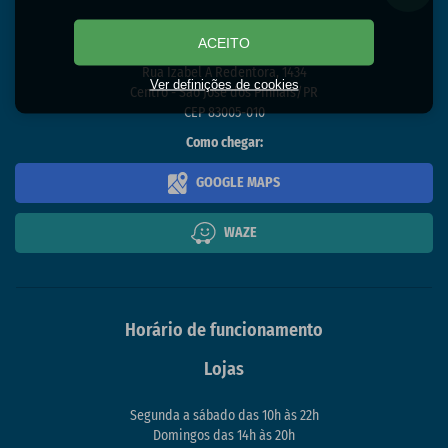
Endereço
ACEITO
Rua Izabel A Redentora, 1434
Ver definições de cookies
Centro - São José dos Pinhais/PR
CEP 83005-010
Como chegar:
GOOGLE MAPS
WAZE
Horário de funcionamento
Lojas
Segunda a sábado das 10h às 22h
Domingos das 14h às 20h