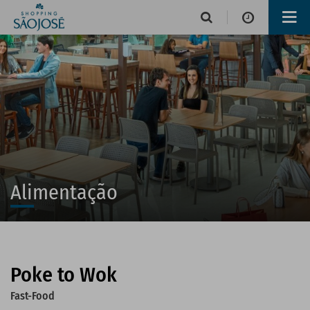
Horário de funcionamento
Lojas
Alimentação e Lazer
Alimentação
Poke to Wok
Operações de serviços
Fast-Food