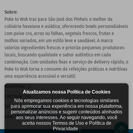
Sobre:
Poke to Wok traz para São José dos Pinhais o melhor da
culinária havaiana e asiática, oferecendo bowls personalizáveis
com peixe cru, arroz ou folhas, vegetais frescos, frutas e
molhos variados, em um estilo leve e saudável. A marca
valoriza ingredientes frescos e prioriza pequenos produtores
locais, buscando qualidade e sabor autêntico em cada
combinação. Com unidades fixas e serviço de delivery rápido, o
Poke to Wok torna o consumo de refeições práticas e nutritivas
uma experiência acessível e versátil.
Nível/Piso:
L2
Atualizamos nossa Política de Cookies
LUC/Sala:
263
Nós empregamos cookies e tecnologias similares
para aprimorar sua experiência em nossa plataforma,
Telefone:
(41) 9991-0586
personalizar anúncios e sugerir conteúdos alinhados
Site:
https://poketowok.com.br/
aos seus interesses. Ao seguir navegando, você
aceita nossos Termos de Uso e Política de
Privacidade .