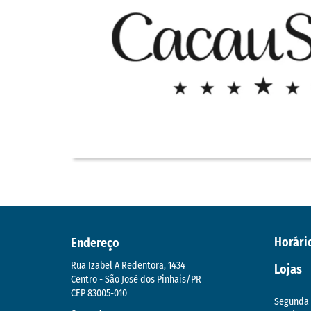
Horári
Endereço
Rua Izabel A Redentora, 1434
Lojas
Centro - São José dos Pinhais/PR
CEP 83005-010
Segunda 